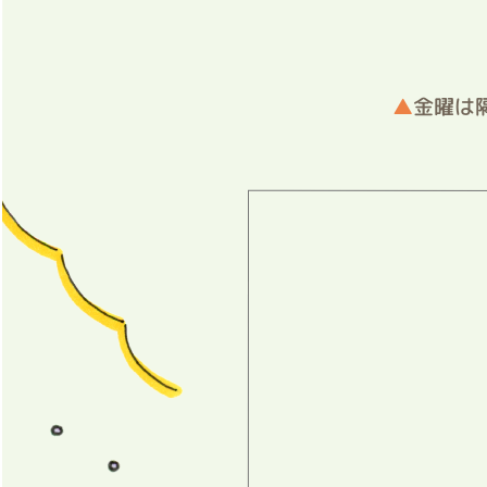
▲
金曜は