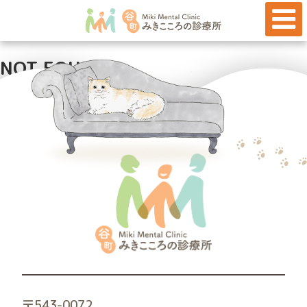
「
心療内科・精神科
」
一覧
NOT FOUND
記事は見つかりませんでした。
心療内科・精神科・児童精神科
ホーム
医院のご案内
初めての方へ
ドクター紹介
〒543-0072
診療案内