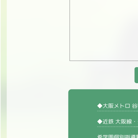
◆大阪メトロ 谷
◆近鉄 大阪線
希学園個別指導