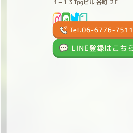
１−１３Tpgビル 谷町 ２F